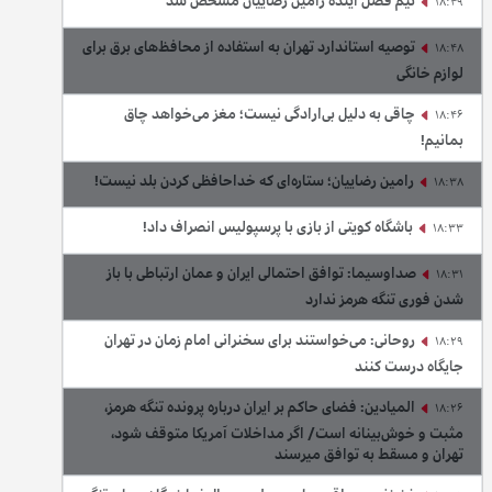
تیم فصل آینده رامین رضاییان مشخص شد
18:49
توصیه استاندارد تهران به استفاده از محافظ‌های برق برای
18:48
لوازم خانگی
چاقی به دلیل بی‌ارادگی نیست؛ مغز می‌خواهد چاق
18:46
بمانیم!
رامین رضاییان؛ ستاره‌ای که خداحافظی کردن بلد نیست!
18:38
باشگاه کویتی از بازی با پرسپولیس انصراف داد!
18:33
صداوسیما: توافق احتمالی ایران و عمان ارتباطی با باز
18:31
شدن فوری تنگه هرمز ندارد
روحانی: می‌خواستند برای سخنرانی امام زمان در تهران
18:29
جایگاه درست کنند
المیادین: فضای حاکم بر ایران درباره پرونده تنگه هرمز،
18:26
مثبت و خوش‌بینانه است/ اگر مداخلات آمریکا متوقف شود،
تهران و مسقط به توافق میرسند