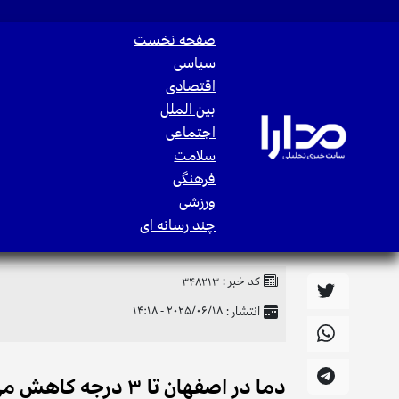
صفحه نخست
سیاسی
اقتصادی
بین الملل
اجتماعی
سلامت
فرهنگی
ورزشی
چند رسانه ای
کد خبر :
348213
انتشار :
2025/06/18 - 14:18
دما در اصفهان تا ۳ درجه کاهش می‌یابد