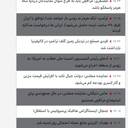
غضنفری: عراقچی باید به طرح سوال نمایندگان درباره تنگه
18:24
هرمز پاسخگو باشد
ترامپ: تنگه هرمز به زودی باز خواهد شد/ توافق با ایران
17:45
ظرف ۴۸ ساعت آینده حاصل می‌شود/ ایرانی ها درخواست مذاکره
کردند
فردی مسلح در نزدیکی زمین گلف ترامپ در کالیفرنیا
17:42
بازداشت شد
ادعای رئیس کمیسیون امنیت ملی خطاب به آمریکا: به
17:40
زودی از منطقه اخراج می‌شوید
نماینده مجلس: دولت خیال نکند با افزایش قیمت بنزین‌
17:38
و گاز کسری بودجه کم می‌شود
حاجی دلیگانی، نماینده مجلس: در حال جمع‌بندی برای
17:28
استیضاح عراقچی هستیم
جنجال اینستاگرامی هافبک پرسپولیس با استقلال!
19:08
بغداد: الزیدی مانع حمله احتمالی روز شنبه شد
19:06