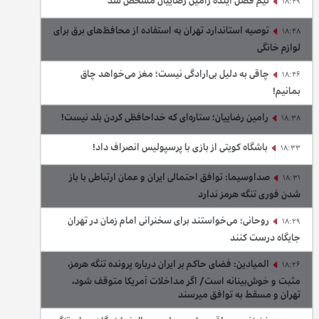
تیم فصل آینده رامین رضاییان مشخص شد
18:49
توصیه استاندارد تهران به استفاده از محافظ‌های برق برای
18:48
لوازم خانگی
چاقی به دلیل بی‌ارادگی نیست؛ مغز می‌خواهد چاق
18:46
بمانیم!
رامین رضاییان؛ ستاره‌ای که خداحافظی کردن بلد نیست!
18:38
باشگاه کویتی از بازی با پرسپولیس انصراف داد!
18:33
صداوسیما: توافق احتمالی ایران و عمان ارتباطی با باز
18:31
شدن فوری تنگه هرمز ندارد
روحانی: می‌خواستند برای سخنرانی امام زمان در تهران
18:29
جایگاه درست کنند
المیادین: فضای حاکم بر ایران درباره پرونده تنگه هرمز،
18:26
مثبت و خوش‌بینانه است/ اگر مداخلات آمریکا متوقف شود،
تهران و مسقط به توافق میرسند