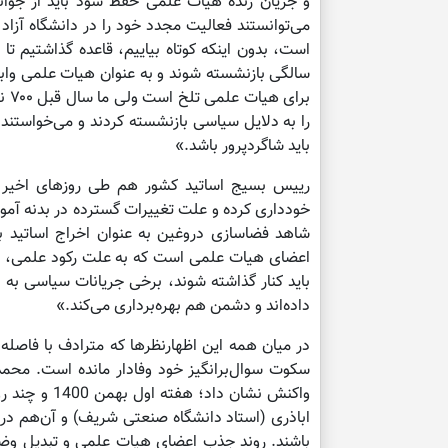
و جریان زنده هیات علمی حفظ شود باید از جوانا
سالگی بازنشسته شوند و به عنوان هیات علمی وا
برا
را به دلایل سیاسی بازنشسته کردند و می‌خواستند
باید شاگردپرور باشد.»
رییس بسیج اساتید کشور هم طی روزهای اخیر د
خودداری کرده و علت تغییرات گسترده در بدنه آمو
شاهد فضاسازی دروغین به عنوان اخراج اساتید بود
اعضای هیات علمی است که به علت رکود علمی، براب
باید کنار گذاشته شوند، برخی جریانات سیاسی به ای
داده‌اند و دشمن هم بهره‌برداری می‌کند.»
در میان همه این اظهارنظرها که مترادف با فاصله
سکوت سوال‌برانگیز خود وفادار مانده است. محمد
واکنش نشان د
اباذری (استاد دانشگاه صنعتی شریف) و آن‌هم در 
باشند. روند جذب اعضای هیات علمی و تبدیل وض