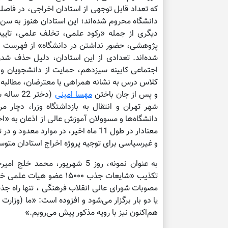
که تعداد قابل توجهی از استادان اخراجی، در فاصل
دیگری از جمله «رکود علمی، تخلف علمی، تایید
پژوهشی، حضور نداشتن در دانشگاه» از فهرست اع
شده‌اند. تعدادی از این استادان، دلیل حذف شد
اجتماعی کابینه سیزدهم، حمایت از دانشجویان و
کلاس درس به نشانه همراهی با معترضان، مطالبه آ
و پس از جان باختن
مهسا امینی
شهر تهران و انتقال به بازداشتگاه وزرا، دچار م
دانشگاه‌ها و مسوولان آموزش عالی از اذعان به «ا
معنادار در طول 11 ماه اخیر، در موارد 
و غیرسیاسی برای توجیه پروژه اخراج استادان متوس
به عنوان نمونه، روز 5 شهریور
تکذیب «شایعات جذب ۱۵۰۰۰ ع
مصوبات شورای عالی انقلاب فرهنگی ، تنها راه 
یا دو بار برگزار می‌شود و افزوده است: «ما (وزا
هم‌اکنون نیز با رویه مذکور پیش می‌رویم.»