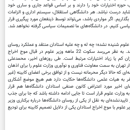
وزه اختیارات خود را دارند و بر اساس قواعد جاری و ساری خود
ا شاید درست نباشد. هر دانشگاهی استقلال، سیستم اداری و الزامات
بگذاریم. اگر مواردی باشد، می‌تواند توسط ذینفعان مورد پیگیری قرار
ید سیاسی کنیم. در دانشگاه‌های ما تصمیمات سیاسی گرفته نخواهد شد.
 علوم شنیده نشده؛ چه له و چه علیه استادان منتقد و عملکرد روسای
دانشگاه‌ها که باید از وزیر حرف‌شنوی داشته باشند. به نظر می‌رسد سکوت 22 ماهه وزیر علوم در قبال موج اخراج
زان کم یا زیاد اختیارات مرتبط است. طی روزهای اخیر، محمدعلی
ر تهران به سمت معاونت فناوری و نوآوری وزارت علوم را برای اذهان
ای که حالا دیگر محرمانه نیست و از توافق برخی اعضای کابینه (غیر
وم و بهداشت) برای تزریق 15 هزار نفر به هیات علمی دانشگاه‌ها حکایت دارد هم هیچ موضع آشکاری
ی اخیر مورد اعتراض کانون صنفی استادان دانشگاه‌ها هم قرار
 وزارت علوم قرار است تا جایی ادامه داشته باشد که جا برای جذب
اخبار تاییدنشده‌ای به نقل از یکی از روسای دانشگاه‌ها درباره برکناری وزیر
علوم با موج اخراج استادان یکی از دلایل تصمیم کابینه برای تودیع