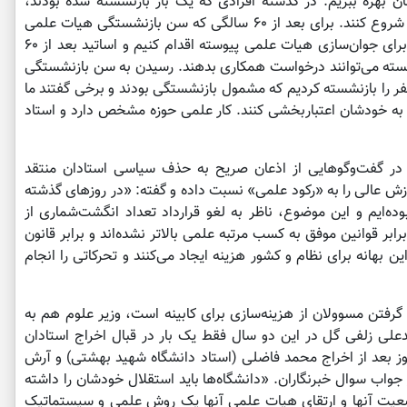
ن بهره ببریم. در گذشته افرادی که یک بار بازنشسته شده بودند،
می‌توانستند فعالیت مجدد خود را در دانشگاه آزاد شروع کنند. برای بعد از ۶۰ سالگی که سن بازنشستگی هیات علمی
است، بدون اینکه کوتاه بیاییم، قاعده گذاشتیم تا برای جوان‌سازی هیات علمی پیوسته اقدام کنیم و اساتید بعد از ۶۰
بسته می‌توانند درخواست همکاری بدهند. رسیدن به سن بازنشستگی
ی هیات علمی تلخ است ولی ما سال قبل ۷۰۰ نفر را بازنشسته کردیم که مشمول بازنشستگی بودند و برخی گفتند ما
 به خودشان اعتباربخشی کنند. کار علمی حوزه مشخص دارد و استاد
ر گفت‌وگوهایی از اذعان صریح به حذف سیاسی استادان منتقد
زش عالی را به «رکود علمی» نسبت داده و گفته: «در روزهای گذشته
ه‌ایم و این موضوع، ناظر به لغو قرارداد تعداد انگشت‌شماری از
ر قوانین موفق به کسب مرتبه علمی بالاتر نشده‌اند و برابر قانون
ن بهانه برای نظام و کشور هزینه ایجاد می‌کنند و تحرکاتی را انجام
 گرفتن مسوولان از هزینه‌سازی برای کابینه است، وزیر علوم هم به
علی زلفی گل در این دو سال فقط یک بار در قبال اخراج استادان
اد؛ هفته اول بهمن 1400 و چند روز بعد از اخراج محمد فاضلی (استاد دانشگاه شهید بهشتی) و آرش
جواب سوال خبرنگاران. «دانشگاه‌ها باید استقلال خودشان را داشته
عیت آنها و ارتقای هیات علمی آنها یک روش علمی و سیستماتیک