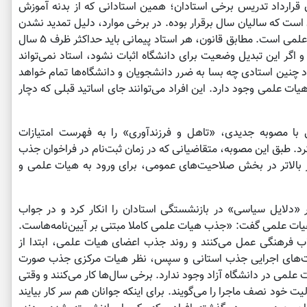
رارداد تدریس برخی استادان؛ همین استادانی که از بدنه آموزش
 است که سالیان سال برقرار بوده. در برخی موارد، دلیل تمدید نشدن
قراردادها و بخصوص، قرارداد اساتید پیمانی، رکود علمی است. مطابق قانون، هر استاد پیمانی باید حداکثر ظرف ۵ سال
و اگر این تبدیل وضعیت برای دانشگاه اثبات نشود، استاد نمی‌تواند
داد چنین استادی چه بسا به ضرر دانشجویان و دانشگاه‌ها تمام خواهد
ت علمی وجود دارد. این افراد می‌توانند جای اساتید قبلی که دچار
 با مصوبه جدیدی، «تاهل و فرزندآوری» را به فهرست امتیازات
د. طبق این مصوبه، متقاضیانی که در زمان ثبت‌نام در فراخوان جذب
 دانشگاه‌ها، متاهل باشند، با 8 امتیاز بالاتر در بخش صلاحیت‌های عمومی، برای ورود به هیات علمی و
ر «دلایل سیاسی» در بازنشستگی استادان را انکار کرد و در جواب
ی هیات علمی گفت: «جذب هیات علمی کاملا مبتنی بر آیین‌نامه‌هاست.
اب فرهنگی عمل می‌کنند و روند جذب اعضای هیات علمی، ابتدا از
طریق فراخوان، در درجه دوم از طریق بررسی هیات‌‎های اجرایی جذب استانی و سپس، نظر هیات مرکزی جذب صورت
لمی در دانشگاه آزاد وجود ندارد. برخی سال‌ها کار می‌کنند و وقتی
خود نصف ماجرا را می‌گویند. برای اینکه جوانان هم سر کار بیایند