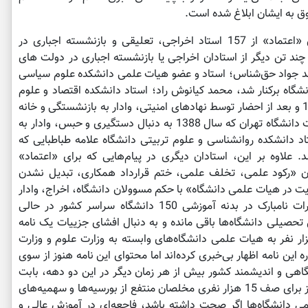
ق به ایشان ابلاغ شده است.
همچنین در این هفته و به دنبال انتشار گزارش «اعتماد» از 157 استاد اخراجی، تعلیقی و بازنشسته اجباری در
ند تن دیگر از استادان اخراجی یا بازنشسته اجباری در دولت های
حمد جواد حق‌شناس؛ استاد و عضو هیات علمی دانشکده علوم سیاسی
 سال 1396 از تدریس در دانشگاه برکنار شد، محمد کیانوش راد؛ استاد دانشکده اقتصاد و علوم
اجتماعی دانشگاه شهید چمران اهواز که سال 1388 و بعد از احضار توسط نهادهای امنیتی، وادار به بازنشستگی و خانه
نشینی شد، داوود سلیمانی؛ استاد دانشکده الهیات دانشگاه تهران که سال 1388 به دنبال دستگیری و حبس، وادار به
د دانشکده روانشناسی و علوم تربیتی دانشگاه علامه طباطبایی که
 حذف شد. علاوه بر این، استادان دیگری در پیام‌هایی که برای «اعتماد»
چون «رکود علمی، تخلف علمی، ختم قرارداد همکاری، تبدیل نشدن
در هیات علمی دانشگاه» با حکم مسوولان دانشگاه، اخراج، وادار
به بازنشستگی یا بازخریدی خدمت شده‌اند. تغییرات نامبارک در بدنه آموزشی 150 دانشگاه سراسر کشور در حالی
ل تحصیلی دانشگاه‌ها باقی مانده و به دنبال افشای جزییات یک نامه
 درباره برنامه‌ریزی دولت برای تحمیل 15 هزار نفر به هیات علمی دانشگاه‌های وابسته به وزارت علوم و وزارت
این نامه اظهار بی‌خبری کرده‌اند اما محتوای این نامه هنوز از سوی
اهی و اندیشمند کشور بیش از هر زمان دیگر در این دو دهه، بابت
آینده آموزش عالی نگران است. گستردن فرش قرمز برای صف 15 هزار نفری مخلصان منتفع از بورسیه‌ها و سهمیه‌های
 دانشگاه‌ها اگر صحت داشته باشد، فاجعه‌ای در آموزش عالی و