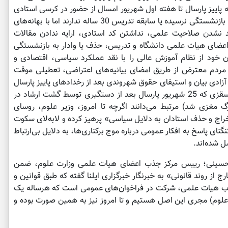
ه پاییز پارسال تا هفته اول شهریور امسال از حضور در کرسی استادی
دانشگاه محروم شده‌اند؛ این استادان هنوز به سن بازنشستگی نرسیده یا سابقه تدریس 30 ساله ندارند اما با بهانه‌های
 نشدن صلاحیت علمی، نداشتن کد استادی، ارایه ندادن مقالات
ضای هیات علمی دانشگاه و تدریس، حذف یا وادار به بازنشستگی
ن خود از نظام آموزش عالی را با نقد عملکرد سیاسی، اقتصادی و
 مردم معترض از طریق امضای بیانیه‌های اعتراضی، تعطیلی موقت
زادی بیان و استیفای حقوق شهروندی بعد از رخدادهای پاییز پارسال
(دختر 22 ساله سقزی که 25 شهریور پارسال بعد از دستگیری توسط گشت ارشاد در
رگ مغزی شد) مرتبط می‌دانند اگرچه تا امروز، وزیر علوم، روسای
خراج و حذف استادان به دلایل سیاسی» پرهیز کرده و لابه‌لای سکوت
معدود و در تنگنای پاسخ به افکار عمومی درباره موج برکناری‌ها، به دلایل بی‌ارتباط
ل شده‌اند.
، محمد خلج امیرحسینی؛ رییس مرکز جذب اعضای هیات علمی وزارت علوم، ضمن
ضو هیات علمی خارج از روند قانونی» به خبرنگار خبرگزاری ایلنا گفته که طبق قوانین و
جذب هیات علمی، شرکت در فراخوان‌های عمومی است که هرساله یک
رت علوم) مجری این اصل هستیم و تا امروز نیز به همین صورت بوده و