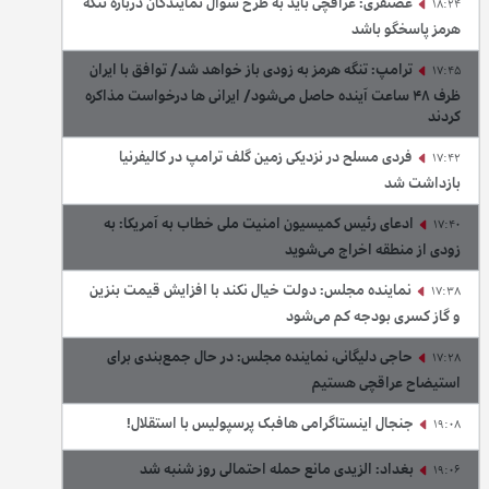
غضنفری: عراقچی باید به طرح سوال نمایندگان درباره تنگه
18:24
هرمز پاسخگو باشد
ترامپ: تنگه هرمز به زودی باز خواهد شد/ توافق با ایران
17:45
ظرف ۴۸ ساعت آینده حاصل می‌شود/ ایرانی ها درخواست مذاکره
کردند
فردی مسلح در نزدیکی زمین گلف ترامپ در کالیفرنیا
17:42
بازداشت شد
ادعای رئیس کمیسیون امنیت ملی خطاب به آمریکا: به
17:40
زودی از منطقه اخراج می‌شوید
نماینده مجلس: دولت خیال نکند با افزایش قیمت بنزین‌
17:38
و گاز کسری بودجه کم می‌شود
حاجی دلیگانی، نماینده مجلس: در حال جمع‌بندی برای
17:28
استیضاح عراقچی هستیم
جنجال اینستاگرامی هافبک پرسپولیس با استقلال!
19:08
بغداد: الزیدی مانع حمله احتمالی روز شنبه شد
19:06