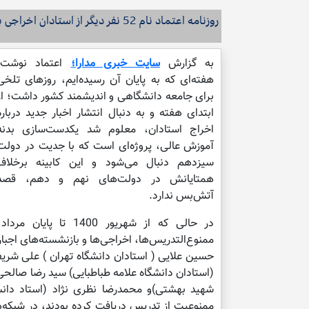
روزنامه اعتماد نام 52 نفر دیگر از استادان اخراجی بازنشسته اجباری یا تعلیق و منفصل از تدریس را منتشر کرد.
به گزارش
سایت خبری مدارا؛
اعتماد نوشت:
هفته‌ای که به پایان آن رسیده‌ایم، روزهای تلخی
برای جامعه دانشگاهی و اندیشمند کشور داشت؛ از
ابتدای هفته و به دنبال انتشار اخبار جدید درباره
اخراج استادان، معلوم شد یکدست‌سازی بدنه
آموزش عالی، پروژه‌ای است که با جدیت در دولت
سیزدهم دنبال می‌شود و این کابینه برخلاف
همتایانش در دولت‌های نهم و دهم، قصد
آتش‌بس ندارد.
در حالی که از شهریور
ممنوع‌التدریس‌ها، اخراجی‌ها و بازنشسته‌های اجبا
حسین علایی ( استادان دانشگاه تهران ) علی شری
(استادان دانشگاه علامه طباطبایی) سید رضا صالحی 
شهید بهشتی)و محمدرضا نظری نژاد (استاد دانش
ممنوعیت از تدریس دریافت کرده بودند، در شبکه‌ها