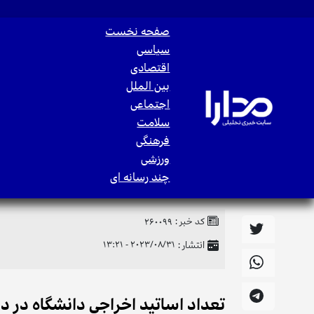
صفحه نخست
سیاسی
اقتصادی
بین الملل
اجتماعی
سلامت
فرهنگی
ورزشی
چند رسانه ای
کد خبر :
260099
انتشار :
2023/08/31 - 13:21
تعداد اساتید اخراجی دانشگاه در دولت رئیسی