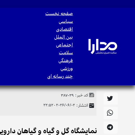
صفحه نخست
سیاسی
اقتصادی
بین الملل
اجتماعی
سلامت
فرهنگی
ورزشی
چند رسانه ای
کد خبر :
387039
انتشار :
2026/06/02 - 22:52
نمایشگاه گل و گیاه و گیاهان دارو