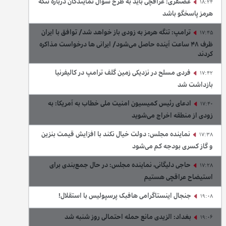
غضنفری: عراقچی باید به طرح سوال نمایندگان درباره تنگه
18:24
هرمز پاسخگو باشد
ترامپ: تنگه هرمز به زودی باز خواهد شد/ توافق با ایران
17:45
ظرف ۴۸ ساعت آینده حاصل می‌شود/ ایرانی ها درخواست مذاکره
کردند
فردی مسلح در نزدیکی زمین گلف ترامپ در کالیفرنیا
17:42
بازداشت شد
ادعای رئیس کمیسیون امنیت ملی خطاب به آمریکا: به
17:40
زودی از منطقه اخراج می‌شوید
نماینده مجلس: دولت خیال نکند با افزایش قیمت بنزین‌
17:38
و گاز کسری بودجه کم می‌شود
حاجی دلیگانی، نماینده مجلس: در حال جمع‌بندی برای
17:28
استیضاح عراقچی هستیم
جنجال اینستاگرامی هافبک پرسپولیس با استقلال!
19:08
بغداد: الزیدی مانع حمله احتمالی روز شنبه شد
19:06