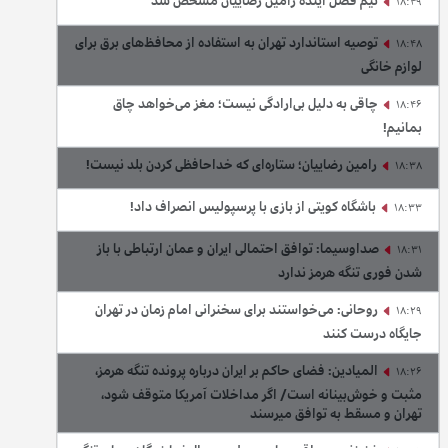
تیم فصل آینده رامین رضاییان مشخص شد
18:49
توصیه استاندارد تهران به استفاده از محافظ‌های برق برای
18:48
لوازم خانگی
چاقی به دلیل بی‌ارادگی نیست؛ مغز می‌خواهد چاق
18:46
بمانیم!
رامین رضاییان؛ ستاره‌ای که خداحافظی کردن بلد نیست!
18:38
باشگاه کویتی از بازی با پرسپولیس انصراف داد!
18:33
صداوسیما: توافق احتمالی ایران و عمان ارتباطی با باز
18:31
شدن فوری تنگه هرمز ندارد
روحانی: می‌خواستند برای سخنرانی امام زمان در تهران
18:29
جایگاه درست کنند
المیادین: فضای حاکم بر ایران درباره پرونده تنگه هرمز،
18:26
مثبت و خوش‌بینانه است/ اگر مداخلات آمریکا متوقف شود،
تهران و مسقط به توافق میرسند