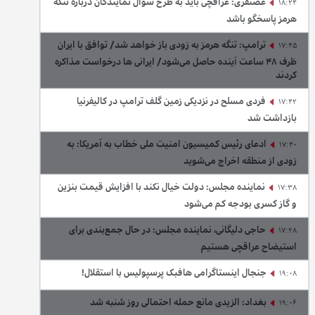
غضنفری: عراقچی باید به طرح سوال نمایندگان درباره تنگه
18:24
هرمز پاسخگو باشد
ترامپ: تنگه هرمز به زودی باز خواهد شد/ توافق با ایران
17:45
ظرف ۴۸ ساعت آینده حاصل می‌شود/ ایرانی ها درخواست مذاکره
کردند
فردی مسلح در نزدیکی زمین گلف ترامپ در کالیفرنیا
17:42
بازداشت شد
ادعای رئیس کمیسیون امنیت ملی خطاب به آمریکا: به
17:40
زودی از منطقه اخراج می‌شوید
نماینده مجلس: دولت خیال نکند با افزایش قیمت بنزین‌
17:38
و گاز کسری بودجه کم می‌شود
حاجی دلیگانی، نماینده مجلس: در حال جمع‌بندی برای
17:28
استیضاح عراقچی هستیم
جنجال اینستاگرامی هافبک پرسپولیس با استقلال!
19:08
بغداد: الزیدی مانع حمله احتمالی روز شنبه شد
19:06