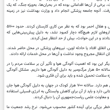
رخی از آن‌ها اقداماتی بوده که در بحران‌ها، به‌ویژه جنگ، که یک
ت. آنچه جامعه پزشکی انجام داد و وزارت بهداشت نیز در زمینه
وی افزود: اما مهم‌تر از همه، کار همکاران اورژانس و هلال احمر بود که به نظر من کاری کارستان کردند. حدود ۵۷۰۰
وهای لازم هیچ‌گاه دچار کمبود نشد، به‌ دلیل پیش‌بینی‌هایی که
ادند و در این حوادث، بیش از حد انتظار عمل کردند.
یش اتفاق افتاد یا حادثه اوین، نیروهای پزشکی در محل حاضر شدند.
ان انتقال مجروح وجود نداشت و آن‌ها در محل خدمات ارائه دادند.
 دیگر این بود که اهمیت آلودگی هوا و تأثیر آن بر سلامت مردم را در
دولت مطرح کردیم. در جلسه‌ای عنوان کردیم که سالانه ۵۰ هزار مرگ‌ومیر به دلیل آلودگی هوا داریم. مشکل آلودگی
زه سلامت تحمیل شده و باید برای آن فکری شود.
وزیر بهداشت افزود: این مسئله اهمیت بین‌المللی هم دارد. سالانه ۷۰۰ هزار کودک در جهان به دلیل آلودگی هوا جان
دست می‌دهند. کشور ما حدود ۳۰۰ روز آفتابی دارد و باید از آن برای کاهش وابستگی به انرژی فسیلی استفاده
و معاونت علمی ریاست‌جمهوری آن را دنبال کردند.
خطر بزرگی برای آینده کشور محسوب می‌شود. نرخ رشد جمعیت ما