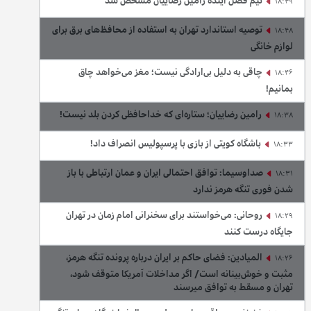
تیم فصل آینده رامین رضاییان مشخص شد
18:49
توصیه استاندارد تهران به استفاده از محافظ‌های برق برای
18:48
لوازم خانگی
چاقی به دلیل بی‌ارادگی نیست؛ مغز می‌خواهد چاق
18:46
بمانیم!
رامین رضاییان؛ ستاره‌ای که خداحافظی کردن بلد نیست!
18:38
باشگاه کویتی از بازی با پرسپولیس انصراف داد!
18:33
صداوسیما: توافق احتمالی ایران و عمان ارتباطی با باز
18:31
شدن فوری تنگه هرمز ندارد
روحانی: می‌خواستند برای سخنرانی امام زمان در تهران
18:29
جایگاه درست کنند
المیادین: فضای حاکم بر ایران درباره پرونده تنگه هرمز،
18:26
مثبت و خوش‌بینانه است/ اگر مداخلات آمریکا متوقف شود،
تهران و مسقط به توافق میرسند