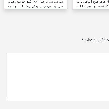
ه هرمز هیچ ارتباطی با باز
می‌زنند من در سال ۸۳ رفتم خدمت رهبری
ه ندارد در صورت ادامه
برای یک موضوعی، بحثی پیش آمد در آنجا،
گه هرمز حتی با توافق بین
ایشان به مناسبت فرمودند که فلان آقا، اسم
 نخواهد شد.
بردند، آمده بود پیش من و از من سؤال کرد که
می‌خواهد یک جایگاه بزرگی درست کند در یک
میدان بزرگ در تهران برای اینکه وقتی امام زمان
آمد و خواست سخنرانی کند یک جایگاه
مناسب و باعظمتی باشد.
‌گذاری شده‌اند
*