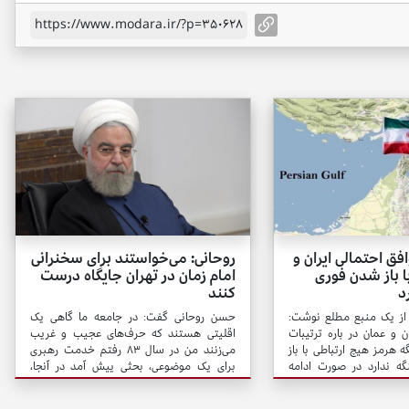
https://www.modara.ir/?p=350628
ق احتمالی ایران و
روحانی: می‌خواستند برای سخنرانی
ا باز شدن فوری
امام زمان در تهران جایگاه درست
د
کنند
از یک منبع مطلع نوشت:
حسن روحانی گفت: در جامعه ما گاهی یک
ن و عمان در باره ترتیبات
اقلیتی هستند که حرف‌های عجیب و غریب
ه هرمز هیچ ارتباطی با باز
می‌زنند من در سال ۸۳ رفتم خدمت رهبری
ه ندارد در صورت ادامه
برای یک موضوعی، بحثی پیش آمد در آنجا،
گه هرمز حتی با توافق بین
ایشان به مناسبت فرمودند که فلان آقا، اسم
 نخواهد شد.
بردند، آمده بود پیش من و از من سؤال کرد که