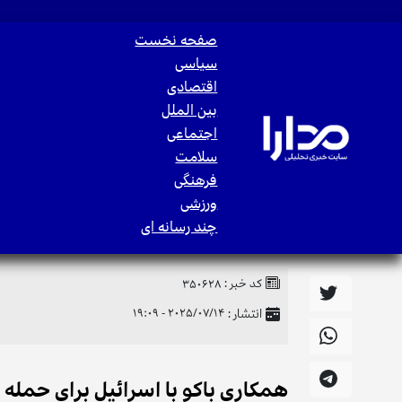
صفحه نخست
سیاسی
اقتصادی
بین الملل
اجتماعی
سلامت
فرهنگی
ورزشی
چند رسانه ای
کد خبر :
350628
انتشار :
2025/07/14 - 19:09
همکاری باکو با اسرائیل برای حمله 