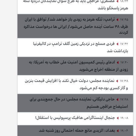
غضنفری: عراقچی باید به طرح سوال نمایندگان درباره تنگه
18:24
هرمز پاسخگو باشد
ترامپ: تنگه هرمز به زودی باز خواهد شد/ توافق با ایران
17:45
ظرف ۴۸ ساعت آینده حاصل می‌شود/ ایرانی ها درخواست مذاکره
کردند
فردی مسلح در نزدیکی زمین گلف ترامپ در کالیفرنیا
17:42
بازداشت شد
ادعای رئیس کمیسیون امنیت ملی خطاب به آمریکا: به
17:40
زودی از منطقه اخراج می‌شوید
نماینده مجلس: دولت خیال نکند با افزایش قیمت بنزین‌
17:38
و گاز کسری بودجه کم می‌شود
حاجی دلیگانی، نماینده مجلس: در حال جمع‌بندی برای
17:28
استیضاح عراقچی هستیم
جنجال اینستاگرامی هافبک پرسپولیس با استقلال!
19:08
بغداد: الزیدی مانع حمله احتمالی روز شنبه شد
19:06