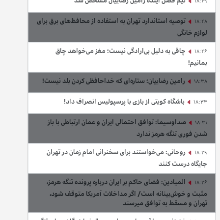
تیم فصل آینده رامین رضاییان مشخص شد
18:49
توصیه استاندارد تهران به استفاده از محافظ‌های برق برای
18:48
لوازم خانگی
چاقی به دلیل بی‌ارادگی نیست؛ مغز می‌خواهد چاق
18:46
بمانیم!
رامین رضاییان؛ ستاره‌ای که خداحافظی کردن بلد نیست!
18:38
باشگاه کویتی از بازی با پرسپولیس انصراف داد!
18:33
صداوسیما: توافق احتمالی ایران و عمان ارتباطی با باز
18:31
شدن فوری تنگه هرمز ندارد
روحانی: می‌خواستند برای سخنرانی امام زمان در تهران
18:29
جایگاه درست کنند
المیادین: فضای حاکم بر ایران درباره پرونده تنگه هرمز،
18:26
مثبت و خوش‌بینانه است/ اگر مداخلات آمریکا متوقف شود،
تهران و مسقط به توافق میرسند