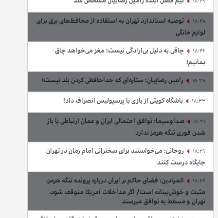
تیم فصل آینده رامین رضاییان مشخص شد
18:49
توصیه استاندارد تهران به استفاده از محافظ‌های برق برای
18:48
لوازم خانگی
چاقی به دلیل بی‌ارادگی نیست؛ مغز می‌خواهد چاق
18:46
بمانیم!
رامین رضاییان؛ ستاره‌ای که خداحافظی کردن بلد نیست!
18:38
باشگاه کویتی از بازی با پرسپولیس انصراف داد!
18:33
صداوسیما: توافق احتمالی ایران و عمان ارتباطی با باز
18:31
شدن فوری تنگه هرمز ندارد
روحانی: می‌خواستند برای سخنرانی امام زمان در تهران
18:29
جایگاه درست کنند
المیادین: فضای حاکم بر ایران درباره پرونده تنگه هرمز،
18:26
مثبت و خوش‌بینانه است/ اگر مداخلات آمریکا متوقف شود،
تهران و مسقط به توافق میرسند