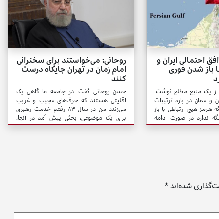
ق احتمالی ایران و
روحانی: می‌خواستند برای سخنرانی
ا باز شدن فوری
امام زمان در تهران جایگاه درست
د
کنند
از یک منبع مطلع نوشت:
حسن روحانی گفت: در جامعه ما گاهی یک
ن و عمان در باره ترتیبات
اقلیتی هستند که حرف‌های عجیب و غریب
ه هرمز هیچ ارتباطی با باز
می‌زنند من در سال ۸۳ رفتم خدمت رهبری
ه ندارد در صورت ادامه
برای یک موضوعی، بحثی پیش آمد در آنجا،
گه هرمز حتی با توافق بین
ایشان به مناسبت فرمودند که فلان آقا، اسم
 نخواهد شد.
بردند، آمده بود پیش من و از من سؤال کرد که
می‌خواهد یک جایگاه بزرگی درست کند در یک
میدان بزرگ در تهران برای اینکه وقتی امام زمان
آمد و خواست سخنرانی کند یک جایگاه
مناسب و باعظمتی باشد.
‌گذاری شده‌اند
*