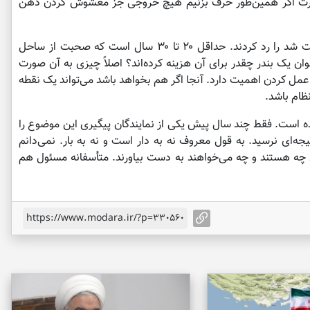
‌صورت اگر همین‌طور حرف بزنیم هیچ خروجی جز مغشوش کردن ذهن
وی ادامه داد: موقعیت جغرافیایی که از آن صحبت شد را رد کردند. حداقل ۲۰ تا ۳۰ سال است که صحبت از ساحل
 یک بندر چقدر برای آن هزینه کرده‌اند؟ اصلاً چیزی به آن صورت
عمل کردن اهمیت دارد. آنجا اگر هم بخواهد باشد می‌تواند یک نقطه
ظام باشد.
ه است. فقط چند سال پیش یکی از نمایندگان پیگیری این موضوع را
جه‌ای نرسید. به قول معروف نه به دار است و نه به بار. نمی‌دانم
ل چه هستند و چه می‌خواهند به دست بیاورند. متأسفانه مسئول هم
https://www.modara.ir/?p=330560