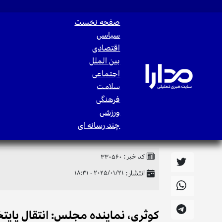
صفحه نخست
سیاسی
اقتصادی
بین الملل
اجتماعی
سلامت
فرهنگی
ورزشی
چند رسانه ای
کد خبر :
330560
انتشار :
2025/01/21 - 18:31
کوثری، نماینده مجلس: انتقال پایت