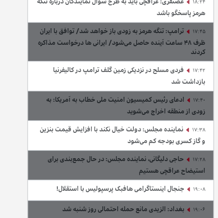
غضنفری: عراقچی باید به طرح سوال نمایندگان درباره تنگه
18:24
هرمز پاسخگو باشد
ترامپ: تنگه هرمز به زودی باز خواهد شد/ توافق با ایران
17:45
ظرف ۴۸ ساعت آینده حاصل می‌شود/ ایرانی ها درخواست مذاکره
کردند
فردی مسلح در نزدیکی زمین گلف ترامپ در کالیفرنیا
17:42
بازداشت شد
ادعای رئیس کمیسیون امنیت ملی خطاب به آمریکا: به
17:40
زودی از منطقه اخراج می‌شوید
نماینده مجلس: دولت خیال نکند با افزایش قیمت بنزین‌
17:38
و گاز کسری بودجه کم می‌شود
حاجی دلیگانی، نماینده مجلس: در حال جمع‌بندی برای
17:28
استیضاح عراقچی هستیم
جنجال اینستاگرامی هافبک پرسپولیس با استقلال!
19:08
بغداد: الزیدی مانع حمله احتمالی روز شنبه شد
19:06