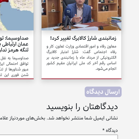
زمانبندی شارژ کالابرگ تغییر کرد!
صداوسیما: تواف
عمان ارتباطی ب
معاون رفاه و امور اقتصادی وزارت تعاون، کار و
تنگه هرمز ندار
رفاه اجتماعی گفت: شارژ اعتبار کالابرگ
الکترونیکی از مرداد ماه با زمانبندی جدید بر
صداوسیما به نقل 
اساس رقم آخر کد ملی ایرانیان مقیم کشور
توافق احتمالی ایرا
انجام می‌شود.
عبور شناورها از تنگ
شدن فوری این تنگ
تخلفات آمریکا، تن
ایران و عمان هم باز
ارسال دیدگاه
دیدگاهتان را بنویسید
نشانی ایمیل شما منتشر نخواهد شد.
بخش‌های موردنیاز علامت
دیدگاه
*