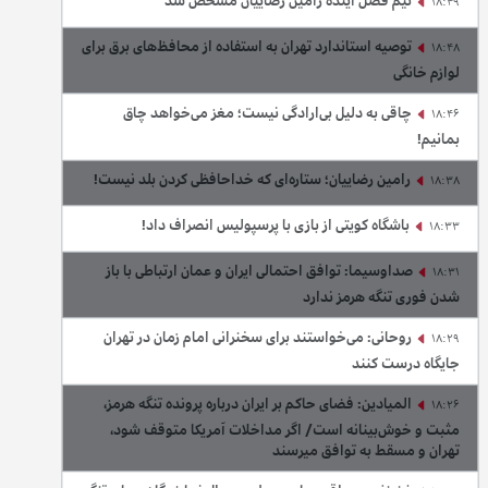
تیم فصل آینده رامین رضاییان مشخص شد
18:49
توصیه استاندارد تهران به استفاده از محافظ‌های برق برای
18:48
لوازم خانگی
چاقی به دلیل بی‌ارادگی نیست؛ مغز می‌خواهد چاق
18:46
بمانیم!
رامین رضاییان؛ ستاره‌ای که خداحافظی کردن بلد نیست!
18:38
باشگاه کویتی از بازی با پرسپولیس انصراف داد!
18:33
صداوسیما: توافق احتمالی ایران و عمان ارتباطی با باز
18:31
شدن فوری تنگه هرمز ندارد
روحانی: می‌خواستند برای سخنرانی امام زمان در تهران
18:29
جایگاه درست کنند
المیادین: فضای حاکم بر ایران درباره پرونده تنگه هرمز،
18:26
مثبت و خوش‌بینانه است/ اگر مداخلات آمریکا متوقف شود،
تهران و مسقط به توافق میرسند