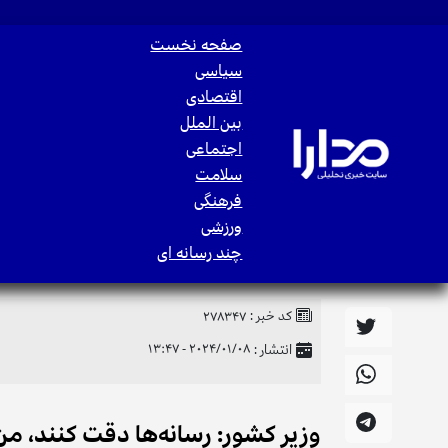
صفحه نخست
سیاسی
اقتصادی
بین الملل
اجتماعی
سلامت
فرهنگی
ورزشی
چند رسانه ای
کد خبر :
278347
انتشار :
2024/01/08 - 13:47
وزیر کشور: رسانه‌ها دقت کنند، م