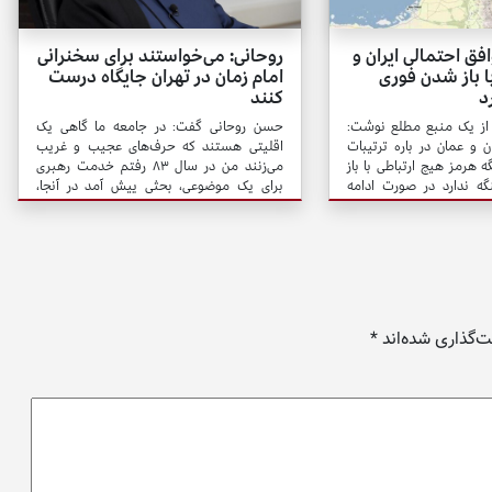
ق احتمالی ایران و
روحانی: می‌خواستند برای سخنرانی
ا باز شدن فوری
امام زمان در تهران جایگاه درست
د
کنند
از یک منبع مطلع نوشت:
حسن روحانی گفت: در جامعه ما گاهی یک
ن و عمان در باره ترتیبات
اقلیتی هستند که حرف‌های عجیب و غریب
ه هرمز هیچ ارتباطی با باز
می‌زنند من در سال ۸۳ رفتم خدمت رهبری
ه ندارد در صورت ادامه
برای یک موضوعی، بحثی پیش آمد در آنجا،
گه هرمز حتی با توافق بین
ایشان به مناسبت فرمودند که فلان آقا، اسم
 نخواهد شد.
بردند، آمده بود پیش من و از من سؤال کرد که
می‌خواهد یک جایگاه بزرگی درست کند در یک
میدان بزرگ در تهران برای اینکه وقتی امام زمان
آمد و خواست سخنرانی کند یک جایگاه
مناسب و باعظمتی باشد.
‌گذاری شده‌اند
*