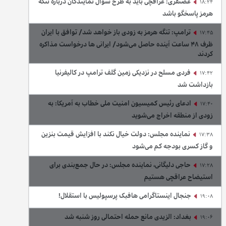
غضنفری: عراقچی باید به طرح سوال نمایندگان درباره تنگه
18:24
هرمز پاسخگو باشد
ترامپ: تنگه هرمز به زودی باز خواهد شد/ توافق با ایران
17:45
ظرف ۴۸ ساعت آینده حاصل می‌شود/ ایرانی ها درخواست مذاکره
کردند
فردی مسلح در نزدیکی زمین گلف ترامپ در کالیفرنیا
17:42
بازداشت شد
ادعای رئیس کمیسیون امنیت ملی خطاب به آمریکا: به
17:40
زودی از منطقه اخراج می‌شوید
نماینده مجلس: دولت خیال نکند با افزایش قیمت بنزین‌
17:38
و گاز کسری بودجه کم می‌شود
حاجی دلیگانی، نماینده مجلس: در حال جمع‌بندی برای
17:28
استیضاح عراقچی هستیم
جنجال اینستاگرامی هافبک پرسپولیس با استقلال!
19:08
بغداد: الزیدی مانع حمله احتمالی روز شنبه شد
19:06